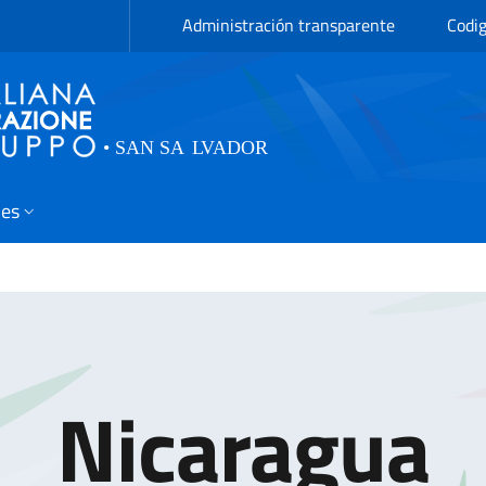
Administración transparente
Codig
des
Nicaragua