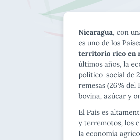
Nicaragua
, con un
es uno de los País
territorio rico en
últimos años, la e
político-social de 
remesas (26 % del P
bovina, azúcar y or
El País es altamen
y terremotos, los c
la economía agrícol