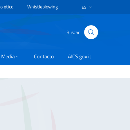
o etico
Whistleblowing
ES
LANGUAGE SELECTION: ES
Buscar
Media
Contacto
AICS.gov.it