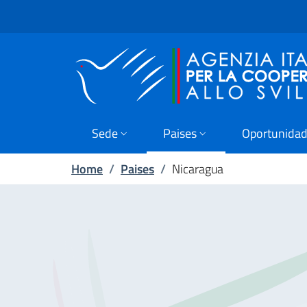
Skip to main content
Go to footer
Sede
Paises
Oportunida
Home
/
Paises
/
Nicaragua